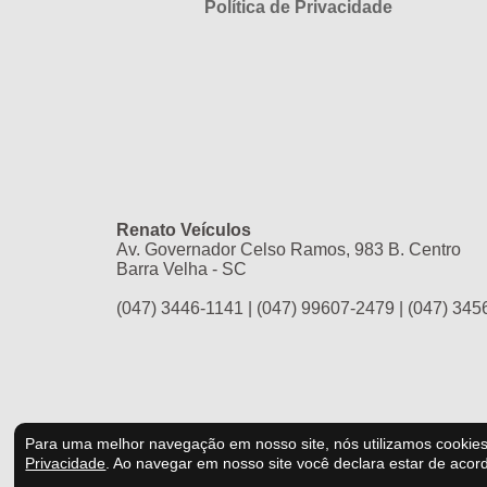
Política de Privacidade
Renato Veículos
Av. Governador Celso Ramos, 983 B. Centro
Barra Velha - SC
(047) 3446-1141
|
(047) 99607-2479
|
(047) 345
Para uma melhor navegação em nosso site, nós utilizamos cooki
Privacidade
.
Ao navegar em nosso site você declara estar de acor