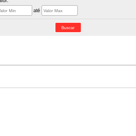
alor:
até